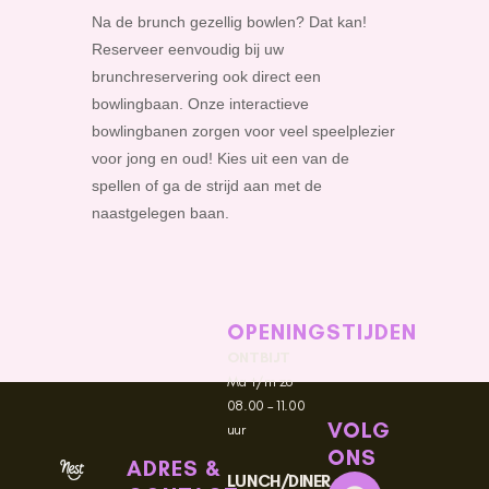
Na de brunch gezellig bowlen? Dat kan!
Reserveer eenvoudig bij uw
brunchreservering ook direct een
bowlingbaan. Onze interactieve
bowlingbanen zorgen voor veel speelplezier
voor jong en oud! Kies uit een van de
spellen of ga de strijd aan met de
naastgelegen baan.
OPENINGSTIJDEN
ONTBIJT
Ma t/m zo
08.00 – 11.00
VOLG
uur
ONS
ADRES &
F
I
T
LUNCH/DINER