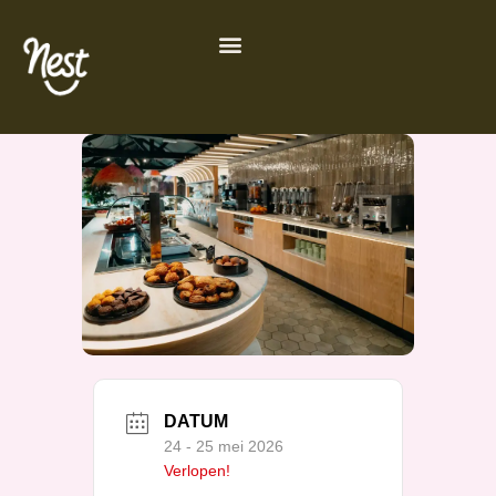
Ga
de
naar
inhoud
de
inhoud
DATUM
24 - 25 mei 2026
Verlopen!