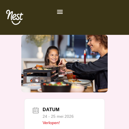
Ga
de
naar
inhoud
de
inhoud
DATUM
24 - 25 mei 2026
Verlopen!